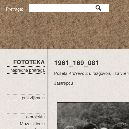
Pretraga:
FOTOTEKA
1961_169_081
napredna pretraga
Poseta Kru?evcu: u razgovoru i za vre
Jastrepcu
prijavljivanje
o projektu
Muzej istorije