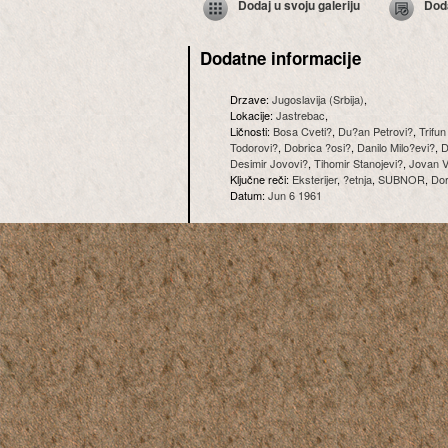
Dodaj u svoju galeriju
Dod
Dodatne informacije
Drzave:
Jugoslavija (Srbija)
,
Lokacije:
Jastrebac
,
Ličnosti:
Bosa Cveti?
,
Du?an Petrovi?
,
Trifun
Todorovi?
,
Dobrica ?osi?
,
Danilo Milo?evi?
,
D
Desimir Jovovi?
,
Tihomir Stanojevi?
,
Jovan V
Ključne reči:
Eksterijer
,
?etnja
,
SUBNOR
,
Do
Datum:
Jun 6 1961