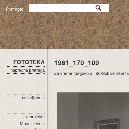
Pretraga:
FOTOTEKA
1961_170_109
napredna pretraga
Za vreme razgovora Tito-Sukarno-Keita
prijavljivanje
o projektu
Muzej istorije