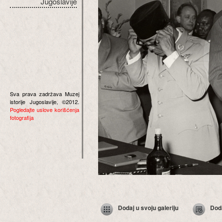
Jugoslavije
Sva prava zadržava Muzej
istorije Jugoslavije, ©2012.
Pogledajte uslove korišćenja
fotografija
Dodaj u svoju galeriju
Dod