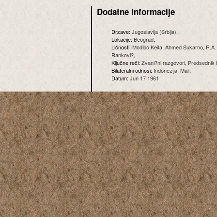
Dodatne informacije
Drzave:
Jugoslavija (Srbija)
,
Lokacije:
Beograd
,
Ličnosti:
Modibo Keita
,
Ahmed Sukarno
,
R.A
Rankovi?
,
Ključne reči:
Zvani?ni razgovori
,
Predsednik
Bilateralni odnosi:
Indonezija
,
Mali
,
Datum:
Jun 17 1961