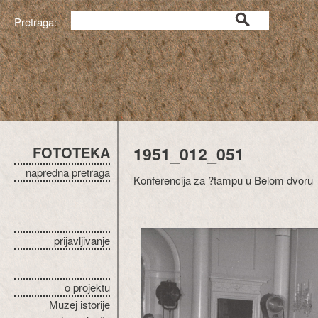
Pretraga:
FOTOTEKA
1951_012_051
napredna pretraga
Konferencija za ?tampu u Belom dvoru
prijavljivanje
o projektu
Muzej istorije