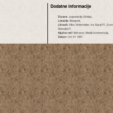
Dodatne informacije
Drzave:
Jugoslavija (Srbija)
,
Lokacije:
Beograd
,
Ličnosti:
Vilko Vinterhalter
,
Ivo Saraj?i?
,
Zvoni
Stanojevi?
,
Ključne reči:
Beli dvor
,
Mediji-konferencija
,
Datum:
Oct 31 1951