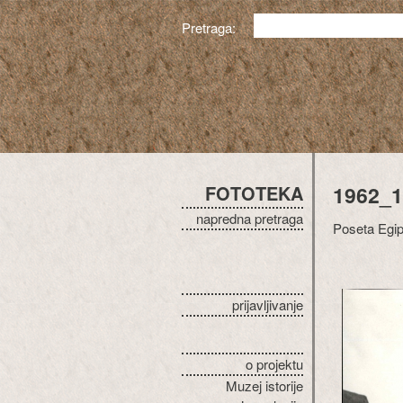
Pretraga:
FOTOTEKA
1962_1
napredna pretraga
Poseta Egip
prijavljivanje
o projektu
Muzej istorije