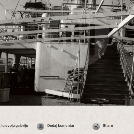
 u svoju galeriju
Dodaj komentar
Share