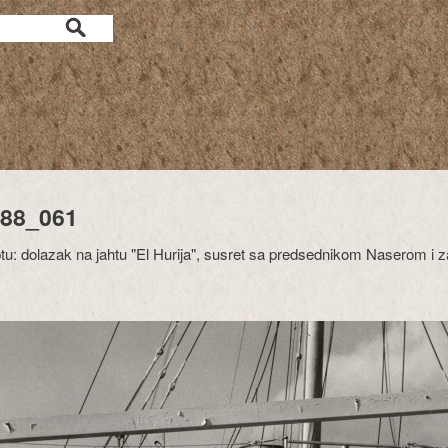
88_061
tu: dolazak na jahtu "El Hurija", susret sa predsednikom Naserom 