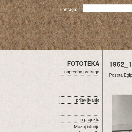
Pretraga:
FOTOTEKA
1962_1
napredna pretraga
Poseta Egip
prijavljivanje
o projektu
Muzej istorije