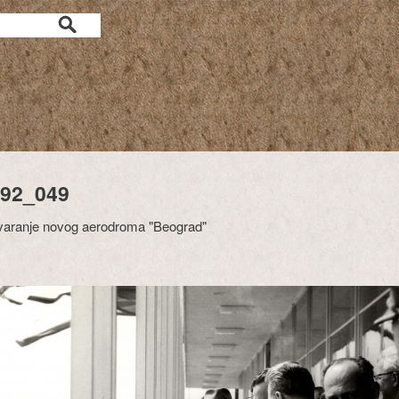
92_049
varanje novog aerodroma "Beograd"