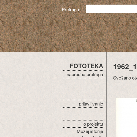
Pretraga:
FOTOTEKA
1962_1
napredna pretraga
Sve?ano ot
prijavljivanje
o projektu
Muzej istorije