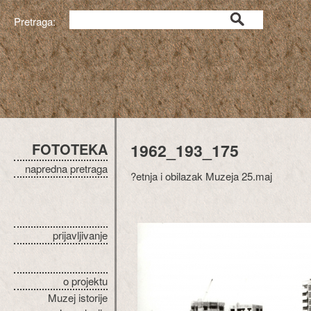
Pretraga:
FOTOTEKA
1962_193_175
napredna pretraga
?etnja i obilazak Muzeja 25.maj
prijavljivanje
o projektu
Muzej istorije