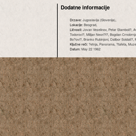
Dodatne informacije
Drzave:
Jugoslavija (Slovenija)
,
Lokacije:
Beograd
,
Ličnosti:
Jovan Veselinov
,
Petar Stamboli?
,
A
Todorovi?
,
Milijan Neori?i?
,
Bogdan Crnobrnj
Bo?ovi?
,
Branko Rubinjoni
,
Dalibor Soldati?
,
Ključne reči:
?etnja
,
Panorama
,
?tafeta
,
Muze
Datum:
May 22 1962