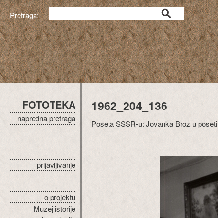
Pretraga:
FOTOTEKA
1962_204_136
napredna pretraga
Poseta SSSR-u: Jovanka Broz u poseti
prijavljivanje
o projektu
Muzej istorije