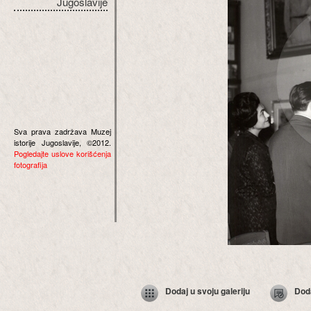
Jugoslavije
Sva prava zadržava Muzej
istorije Jugoslavije, ©2012.
Pogledajte uslove korišćenja
fotografija
Dodaj u svoju galeriju
Dod