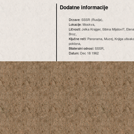
Dodatne informacije
Drzave:
SSSR (Rusija)
,
Lokacije:
Moskva
,
Ličnosti:
Jelka Krajger
,
Sibina Mijatovi?
,
Elen
Broz
,
Ključne reči:
Panorama
,
Muzej
,
Knjiga utisak
poklona
,
Bilateralni odnosi:
SSSR
,
Datum:
Dec 18 1962