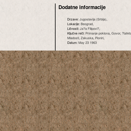
Dodatne informacije
Drzave:
Jugoslavija (Srbija)
,
Lokacije:
Beograd
,
Ličnosti:
Ja?a Filipovi?
,
Ključne reči:
Primanje poklona
,
Govor
,
?tafet
Mladosti
,
Zakuska
,
Pioniri
,
Datum:
May 23 1963