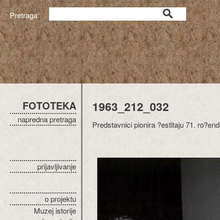
Pretraga:
FOTOTEKA
1963_212_032
napredna pretraga
Predstavnici pionira ?estitaju 71. ro?en
prijavljivanje
o projektu
Muzej istorije