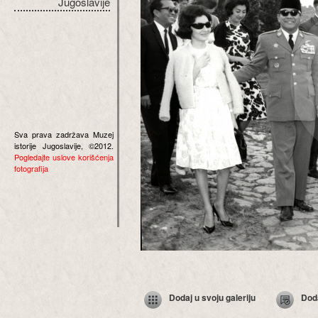
Jugoslavije
Sva prava zadržava Muzej
istorije Jugoslavije, ©2012.
Pogledajte uslove korišćenja
fotografija
Dodaj u svoju galeriju
Dod