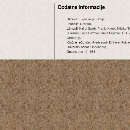
Dodatne informacije
Drzave:
Jugoslavija (Srbija)
,
Lokacije:
Grocka
,
Ličnosti:
Kajrul Saleh
,
Franjo Knebl
,
Mijalko T
Sukarno
,
Luka Bo?ovi?
,
Ja?a Filipovi?
,
R.A.
Crnobrnja
,
Ključne reči:
Izlet
,
Predsednik Dr?ave
,
Pokre
Bilateralni odnosi:
Indonezija
,
Datum:
Jun 12 1963