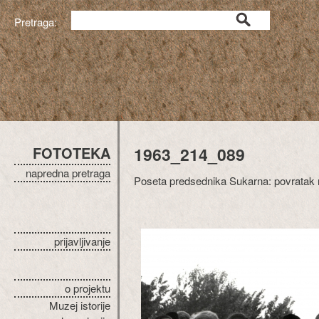
Pretraga:
FOTOTEKA
1963_214_089
napredna pretraga
Poseta predsednika Sukarna: povratak n
prijavljivanje
o projektu
Muzej istorije