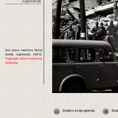
Jugoslavije
Sva prava zadržava Muzej
istorije Jugoslavije, ©2012.
Pogledajte uslove korišćenja
fotografija
Dodaj u svoju galeriju
Dod