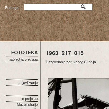
Pretraga:
FOTOTEKA
1963_217_015
napredna pretraga
Razgledanje poru?enog Skoplja
prijavljivanje
o projektu
Muzej istorije