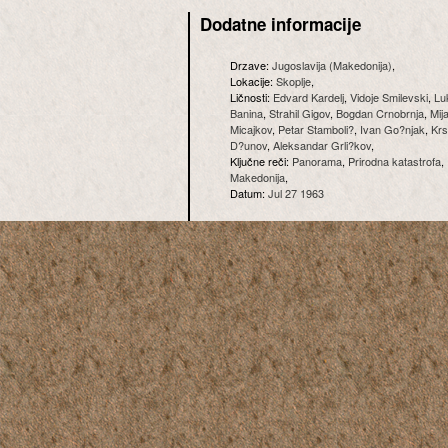
Dodatne informacije
Drzave:
Jugoslavija (Makedonija)
,
Lokacije:
Skoplje
,
Ličnosti:
Edvard Kardelj
,
Vidoje Smilevski
,
Lu
Banina
,
Strahil Gigov
,
Bogdan Crnobrnja
,
Mij
Micajkov
,
Petar Stamboli?
,
Ivan Go?njak
,
Krs
D?unov
,
Aleksandar Grli?kov
,
Ključne reči:
Panorama
,
Prirodna katastrofa
,
Makedonija
,
Datum:
Jul 27 1963