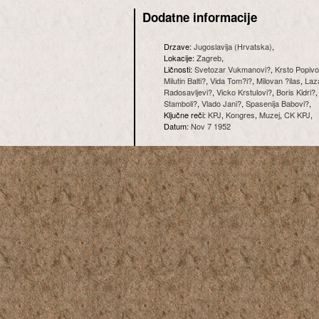
Dodatne informacije
Drzave:
Jugoslavija (Hrvatska)
,
Lokacije:
Zagreb
,
Ličnosti:
Svetozar Vukmanovi?
,
Krsto Popiv
Milutin Balti?
,
Vida Tom?i?
,
Milovan ?ilas
,
Laza
Radosavljevi?
,
Vicko Krstulovi?
,
Boris Kidri?
Stamboli?
,
Vlado Jani?
,
Spasenija Babovi?
,
Ključne reči:
KPJ
,
Kongres
,
Muzej
,
CK KPJ
,
Datum:
Nov 7 1952