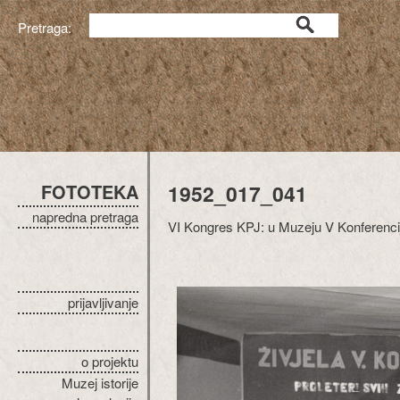
Pretraga:
FOTOTEKA
1952_017_041
napredna pretraga
VI Kongres KPJ: u Muzeju V Konferenci
prijavljivanje
o projektu
Muzej istorije