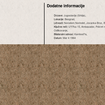
Dodatne informacije
Drzave:
Jugoslavija (Srbija)
,
Lokacije:
Beograd
,
Ličnosti:
Norodom Norindet
,
Jovanka Broz
,
B
Ključne reči:
U?i?ka 15
,
Ambasador
,
Pokret 
Odlikovanje
,
Bilateralni odnosi:
Kambod?a
,
Datum:
Mar 4 1964