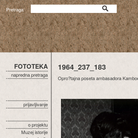
Pretraga:
FOTOTEKA
1964_237_183
napredna pretraga
Opro?tajna poseta ambasadora Kambod
prijavljivanje
o projektu
Muzej istorije