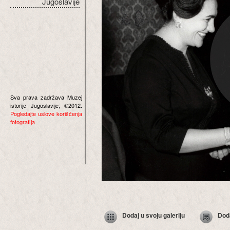
Jugoslavije
Sva prava zadržava Muzej
istorije Jugoslavije, ©2012.
Pogledajte uslove korišćenja
fotografija
Dodaj u svoju galeriju
Dod