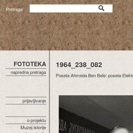
Pretraga:
FOTOTEKA
1964_238_082
napredna pretraga
Poseta Ahmeda Ben Bele: poseta Elektrons
prijavljivanje
o projektu
Muzej istorije