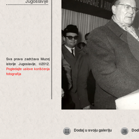
Jugoslavije
Sva prava zadržava Muzej
istorije Jugoslavije, ©2012.
Pogledajte uslove korišćenja
fotografija
Dodaj u svoju galeriju
Dod