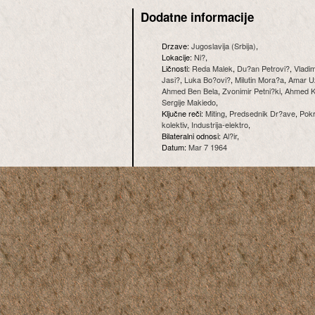
Dodatne informacije
Drzave:
Jugoslavija (Srbija)
,
Lokacije:
Ni?
,
Ličnosti:
Reda Malek
,
Du?an Petrovi?
,
Vladim
Jasi?
,
Luka Bo?ovi?
,
Milutin Mora?a
,
Amar U
Ahmed Ben Bela
,
Zvonimir Petni?ki
,
Ahmed K
Sergije Makiedo
,
Ključne reči:
Miting
,
Predsednik Dr?ave
,
Pokr
kolektiv
,
Industrija-elektro
,
Bilateralni odnosi:
Al?ir
,
Datum:
Mar 7 1964