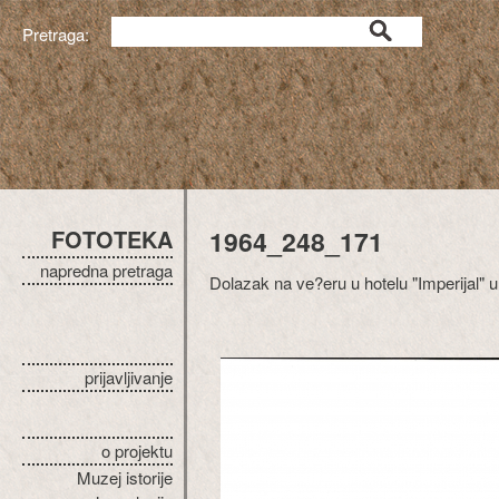
Pretraga:
FOTOTEKA
1964_248_171
napredna pretraga
Dolazak na ve?eru u hotelu "Imperijal" 
prijavljivanje
o projektu
Muzej istorije