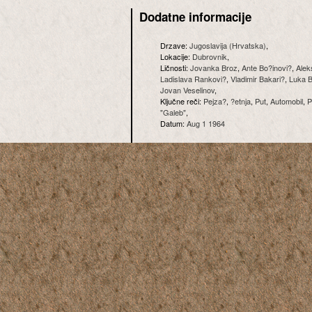
Dodatne informacije
Drzave:
Jugoslavija (Hrvatska)
,
Lokacije:
Dubrovnik
,
Ličnosti:
Jovanka Broz
,
Ante Bo?inovi?
,
Alek
Ladislava Rankovi?
,
Vladimir Bakari?
,
Luka B
Jovan Veselinov
,
Ključne reči:
Pejza?
,
?etnja
,
Put
,
Automobil
,
P
"Galeb"
,
Datum:
Aug 1 1964