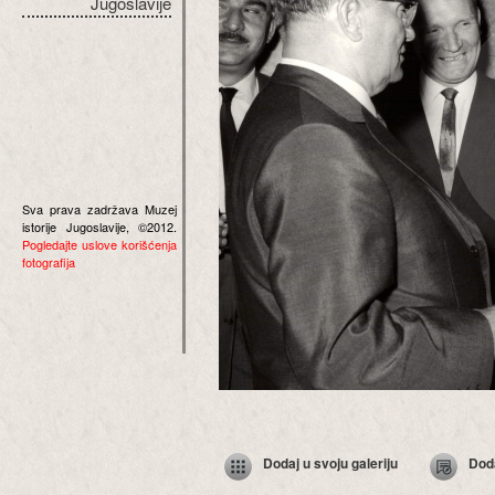
Jugoslavije
Sva prava zadržava Muzej
istorije Jugoslavije, ©2012.
Pogledajte uslove korišćenja
fotografija
Dodaj u svoju galeriju
Dod