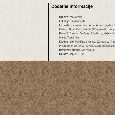
Dodatne informacije
Drzave:
Ma?arska
,
Lokacije:
Budimpe?ta
,
Ličnosti:
Jovanka Broz
,
Antal Apro
,
Bogdan C
Kadar
,
I?tvan Dobi
,
Nikola D?uverovi?
,
Luka 
Perovi?
,
?andor Ga?par
,
?ula Kalaj
,
Veljko Vl
Marija Tama?ka
,
Ključne reči:
Politi?ka stranka
,
Zdravica
,
Pre
Predsednik Dr?ave
,
Ru?ak
,
Generalni sekre
Bilateralni odnosi:
Ma?arska
,
Datum:
Sep 11 1964