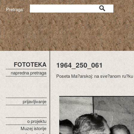
Pretraga:
FOTOTEKA
1964_250_061
napredna pretraga
Poseta Ma?arskoj: na sve?anom ru?k
prijavljivanje
o projektu
Muzej istorije