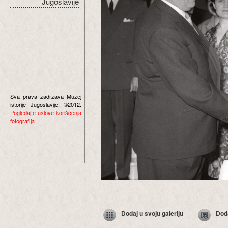
Jugoslavije
Sva prava zadržava Muzej
istorije Jugoslavije, ©2012.
Pogledajte uslove korišćenja
fotografija
Dodaj u svoju galeriju
Dod