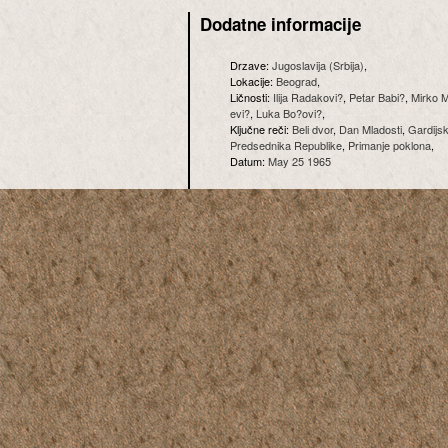
Dodatne informacije
Drzave:
Jugoslavija (Srbija)
,
Lokacije:
Beograd
,
Ličnosti:
Ilija Radakovi?
,
Petar Babi?
,
Mirko M
evi?
,
Luka Bo?ovi?
,
Ključne reči:
Beli dvor
,
Dan Mladosti
,
Gardijsk
Predsednika Republike
,
Primanje poklona
,
Datum:
May 25 1965