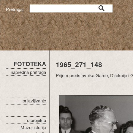
Pretraga:
FOTOTEKA
1965_271_148
napredna pretraga
Prijem predstavnika Garde, Direkcije 
prijavljivanje
o projektu
Muzej istorije