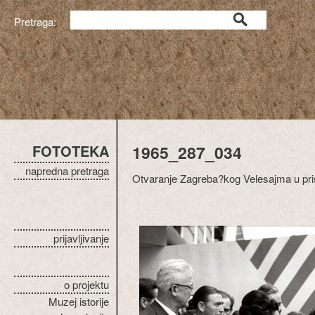
Pretraga:
FOTOTEKA
1965_287_034
napredna pretraga
Otvaranje Zagreba?kog Velesajma u pr
prijavljivanje
o projektu
Muzej istorije