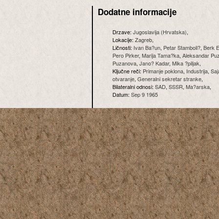
Dodatne informacije
Drzave:
Jugoslavija (Hrvatska)
,
Lokacije:
Zagreb
,
Ličnosti:
Ivan Ba?un
,
Petar Stamboli?
,
Berk E
Pero Pirker
,
Marija Tama?ka
,
Aleksandar Pu
Puzanova
,
Jano? Kadar
,
Mika ?piljak
,
Ključne reči:
Primanje poklona
,
Industrija
,
Sa
otvaranje
,
Generalni sekretar stranke
,
Bilateralni odnosi:
SAD
,
SSSR
,
Ma?arska
,
Datum:
Sep 9 1965