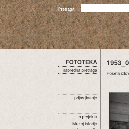
Pretraga:
FOTOTEKA
1953_0
napredna pretraga
Poseta izlo
prijavljivanje
o projektu
Muzej istorije