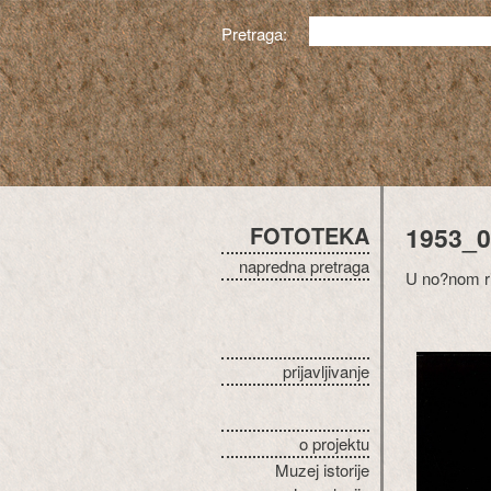
Pretraga:
FOTOTEKA
1953_0
napredna pretraga
U no?nom ri
prijavljivanje
o projektu
Muzej istorije