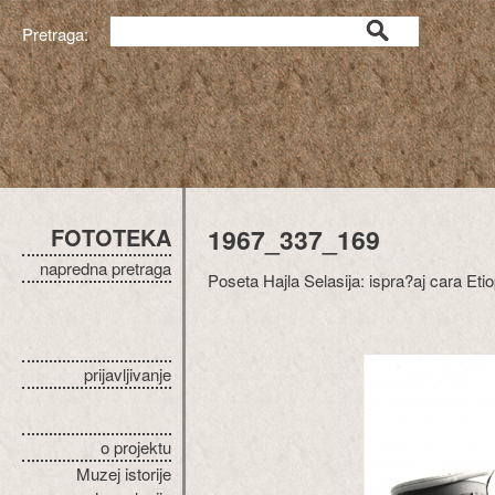
Pretraga:
FOTOTEKA
1967_337_169
napredna pretraga
Poseta Hajla Selasija: ispra?aj cara Et
prijavljivanje
o projektu
Muzej istorije