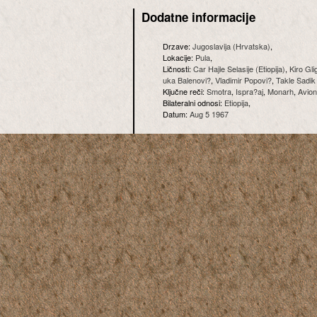
Dodatne informacije
Drzave:
Jugoslavija (Hrvatska)
,
Lokacije:
Pula
,
Ličnosti:
Car Hajle Selasije (Etiopija)
,
Kiro Gli
uka Balenovi?
,
Vladimir Popovi?
,
Takle Sadik
Ključne reči:
Smotra
,
Ispra?aj
,
Monarh
,
Avion
Bilateralni odnosi:
Etiopija
,
Datum:
Aug 5 1967