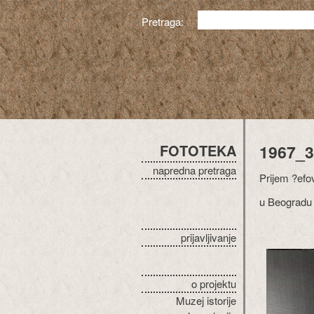
Pretraga:
FOTOTEKA
1967_3
napredna pretraga
Prijem ?efo
u Beogradu
prijavljivanje
o projektu
Muzej istorije