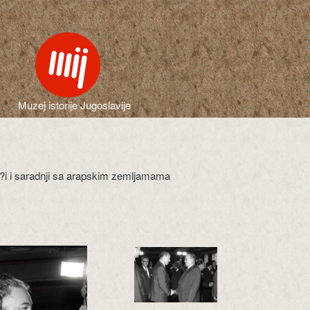
Muzej istorije Jugoslavije
o?i i saradnji sa arapskim zemljamama