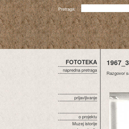
Pretraga:
FOTOTEKA
1967_3
napredna pretraga
Razgovor sa
prijavljivanje
o projektu
Muzej istorije