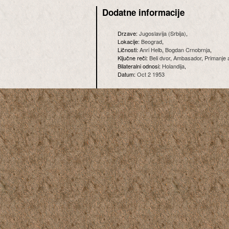
Dodatne informacije
Drzave:
Jugoslavija (Srbija)
,
Lokacije:
Beograd
,
Ličnosti:
Anri Helb
,
Bogdan Crnobrnja
,
Ključne reči:
Beli dvor
,
Ambasador
,
Primanje 
Bilateralni odnosi:
Holandija
,
Datum:
Oct 2 1953