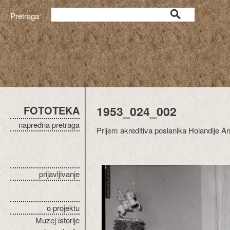
Pretraga:
FOTOTEKA
1953_024_002
napredna pretraga
Prijem akreditiva poslanika Holandije An
prijavljivanje
o projektu
Muzej istorije