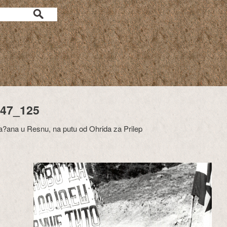
47_125
a?ana u Resnu, na putu od Ohrida za Prilep