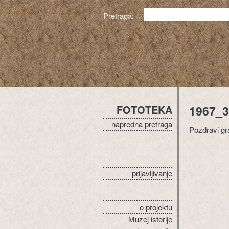
Pretraga:
FOTOTEKA
1967_3
napredna pretraga
Pozdravi gr
prijavljivanje
o projektu
Muzej istorije