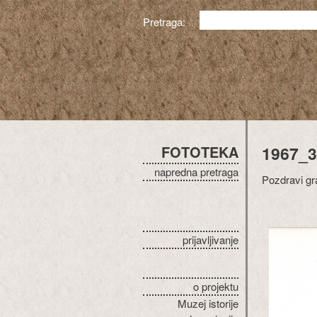
Pretraga:
FOTOTEKA
1967_3
napredna pretraga
Pozdravi gra
prijavljivanje
o projektu
Muzej istorije