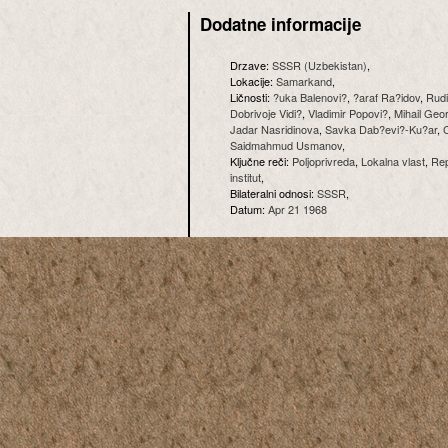
Dodatne informacije
Drzave:
SSSR (Uzbekistan)
,
Lokacije:
Samarkand
,
Ličnosti:
?uka Balenovi?
,
?araf Ra?idov
,
Rudi
Dobrivoje Vidi?
,
Vladimir Popovi?
,
Mihail Geo
Jadar Nasridinova
,
Savka Dab?evi?-Ku?ar
,
Saidmahmud Usmanov
,
Ključne reči:
Poljoprivreda
,
Lokalna vlast
,
Rep
institut
,
Bilateralni odnosi:
SSSR
,
Datum:
Apr 21 1968