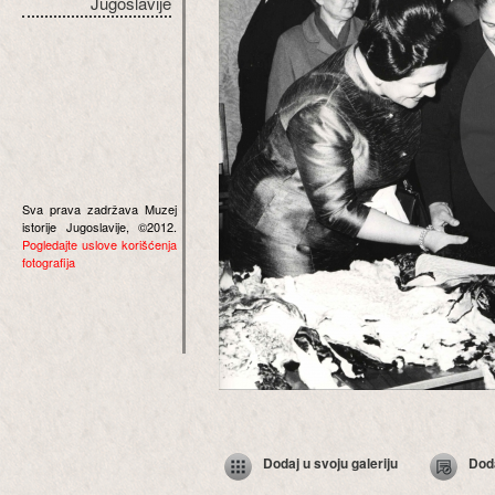
Jugoslavije
Sva prava zadržava Muzej
istorije Jugoslavije, ©2012.
Pogledajte uslove korišćenja
fotografija
Dodaj u svoju galeriju
Dod