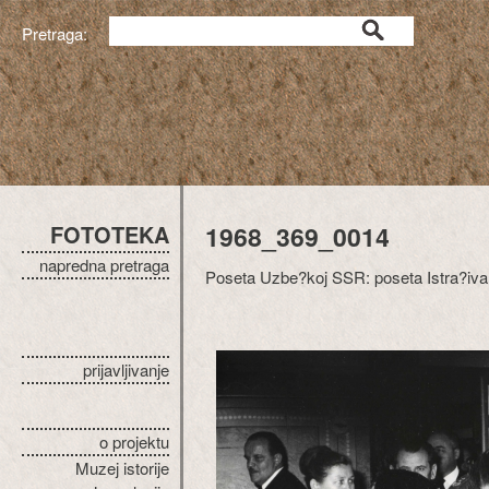
Pretraga:
FOTOTEKA
1968_369_0014
napredna pretraga
Poseta Uzbe?koj SSR: poseta Istra?iva?
prijavljivanje
o projektu
Muzej istorije