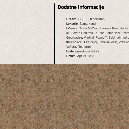
Dodatne informacije
Drzave:
SSSR (Uzbekistan)
,
Lokacije:
Samarkand
,
Ličnosti:
Cveta Ma?ek
,
Jovanka Broz
,
Jadar
ek
,
Savka Dab?evi?-Ku?ar
,
Petar Babi?
,
?ar
Georgadze
,
Vladimir Popovi?
,
Saidmahmud 
Ključne reči:
Eksterijer
,
Lokalna vlast
,
Zdravi
Ve?era
,
Restoran
,
Bilateralni odnosi:
SSSR
,
Datum:
Apr 21 1968