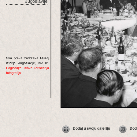
Jugoslavije
Sva prava zadržava Muzej
istorije Jugoslavije, ©2012.
Pogledajte uslove korišćenja
fotografija
Dodaj u svoju galeriju
Dod