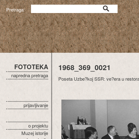
Pretraga:
FOTOTEKA
1968_369_0021
napredna pretraga
Poseta Uzbe?koj SSR: ve?era u restoran
prijavljivanje
o projektu
Muzej istorije