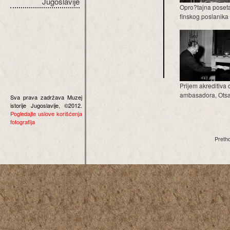
Jugoslavije
Opro?tajna poset
finskog poslanika 
Prijem akreditiva 
ambasadora, Otsa V
Sva prava zadržava Muzej
istorije Jugoslavije, ©2012.
Pogledajte uslove korišćenja
fotografija
Preth