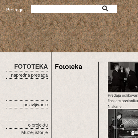
Pretraga:
FOTOTEKA
Fototeka
napredna pretraga
Predaja odlikovan
finskom poslaniku
prijavljivanje
Niskane ...
o projektu
Muzej istorije