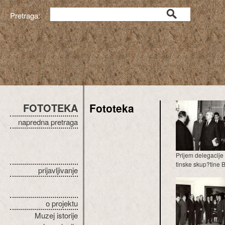
Pretraga:
FOTOTEKA
Fototeka
napredna pretraga
Prijem delegacije
tinske skup?tine 
prijavljivanje
o projektu
Muzej istorije