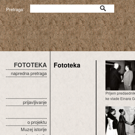
Pretraga:
FOTOTEKA
Fototeka
napredna pretraga
Prijem predsedni
ke vlade Einara 
prijavljivanje
...
o projektu
Muzej istorije