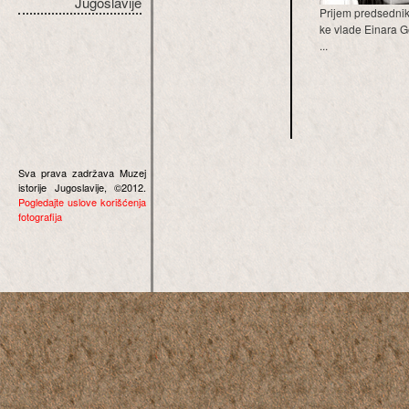
Jugoslavije
Prijem predsedni
ke vlade Einara 
...
Sva prava zadržava Muzej
istorije Jugoslavije, ©2012.
Pogledajte uslove korišćenja
fotografija