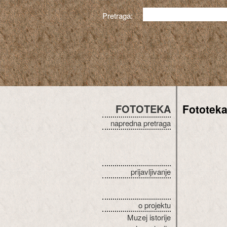
Pretraga:
FOTOTEKA
Fototek
napredna pretraga
prijavljivanje
o projektu
Muzej istorije