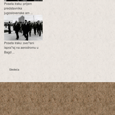
Poseta Iraku: prijem
predstavnika
jugoslovenske am ...
Poseta Iraku: sve?ani
ispra?aj na aerodromu u
Bagd ...
Sledeća