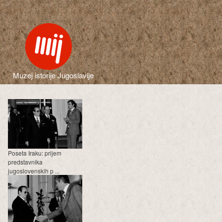
Muzej istorije Jugoslavije
Poseta Iraku: prijem
predstavnika
jugoslovenskih p ...