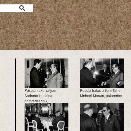
a
Poseta Iraku: prijem
Poseta Iraku: prijem Tahu
Sadama Huseina,
Mehedi Marufa, potpredse
potpredsednik ...
...