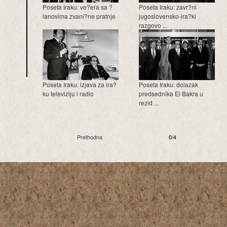
Poseta Iraku: ve?era sa ?
Poseta Iraku: zavr?ni
lanovima zvani?ne pratnje
jugoslovensko-ira?ki
razgovo ...
Poseta Iraku: izjava za ira?
Poseta Iraku: dolazak
ku televiziju i radio
predsednika El Bakra u
rezid ...
Prethodna
0/4