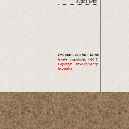
Jugoslavije
Sva prava zadržava Muzej
istorije Jugoslavije, ©2012.
Pogledajte uslove korišćenja
fotografija