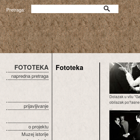
Pretraga:
FOTOTEKA
Fototeka
napredna pretraga
Dolazak u vilu "Ga
obilazak po?asne
prijavljivanje
...
o projektu
Muzej istorije