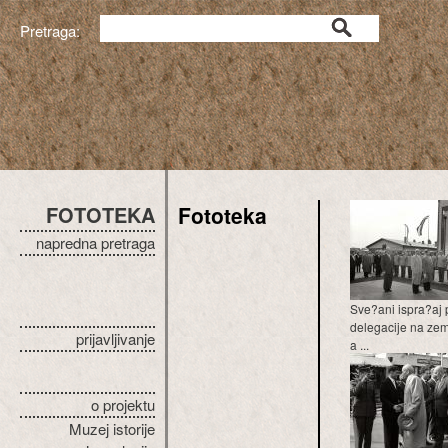
Pretraga:
FOTOTEKA
Fototeka
napredna pretraga
Sve?ani ispra?aj 
delegacije na z
prijavljivanje
a ...
o projektu
Muzej istorije