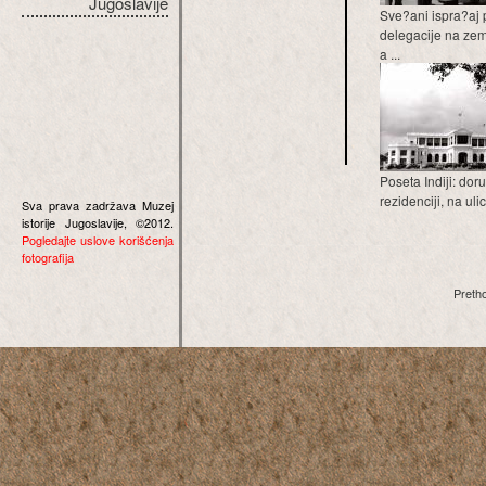
Jugoslavije
Sve?ani ispra?aj 
delegacije na z
a ...
Poseta Indiji: dor
rezidenciji, na uli
Sva prava zadržava Muzej
istorije Jugoslavije, ©2012.
Pogledajte uslove korišćenja
fotografija
Preth