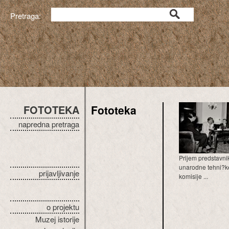
Pretraga:
FOTOTEKA
Fototeka
napredna pretraga
Prijem predstavn
unarodne tehni?k
prijavljivanje
komisije ...
o projektu
Muzej istorije