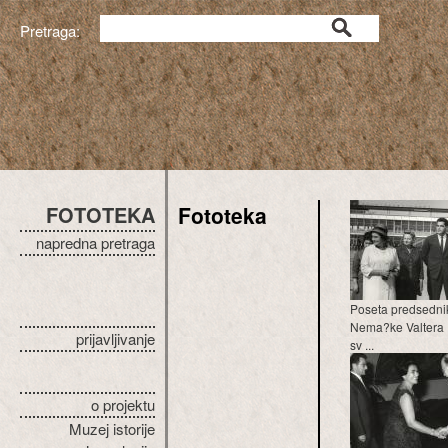
Pretraga:
FOTOTEKA
Fototeka
napredna pretraga
Poseta predsedn
Nema?ke Valtera U
prijavljivanje
sv ...
o projektu
Muzej istorije