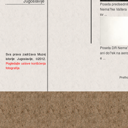
Jugoslavije
Poseta predsedn
Nema?ke Valtera U
sv ...
Poseta DR Nema?
ani do?ek na aer
Sva prava zadržava Muzej
e ...
istorije Jugoslavije, ©2012.
Pogledajte uslove korišćenja
fotografija
Preth