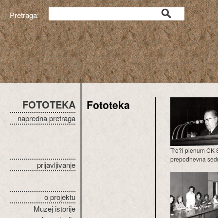
Pretraga:
FOTOTEKA
Fototeka
napredna pretraga
Tre?i plenum CK 
prepodnevna sed
prijavljivanje
o projektu
Muzej istorije