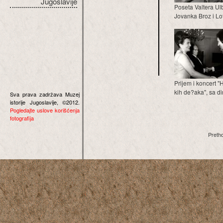
Jugoslavije
Poseta Valtera Ulb
Jovanka Broz i Lote
Prijem i koncert 
kih de?aka", sa dir
Sva prava zadržava Muzej
istorije Jugoslavije, ©2012.
Pogledajte uslove korišćenja
fotografija
Preth