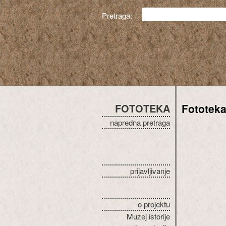
Pretraga:
FOTOTEKA
Fototek
napredna pretraga
prijavljivanje
o projektu
Muzej istorije