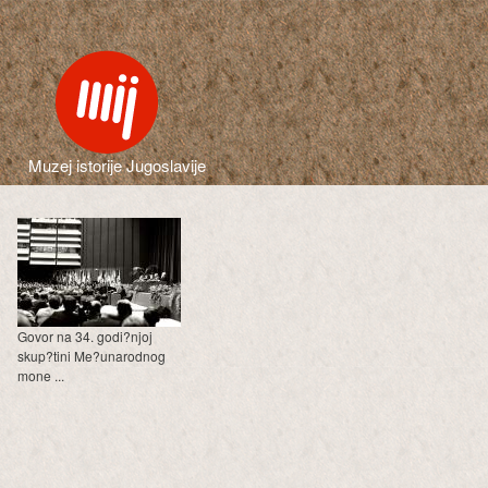
Muzej istorije Jugoslavije
Govor na 34. godi?njoj
skup?tini Me?unarodnog
mone ...