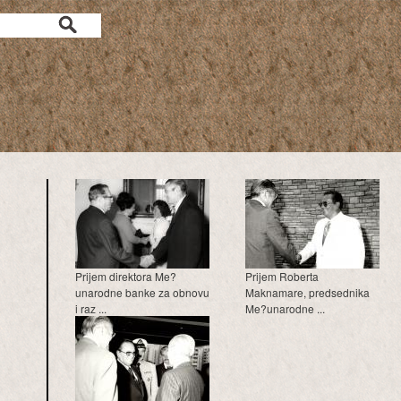
a
Prijem direktora Me?
Prijem Roberta
unarodne banke za obnovu
Maknamare, predsednika
i raz ...
Me?unarodne ...