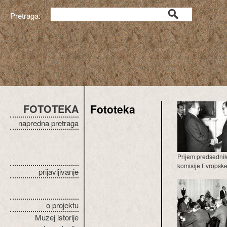
Pretraga:
FOTOTEKA
Fototeka
napredna pretraga
Prijem predsednik
komisije Evropske
prijavljivanje
o projektu
Muzej istorije