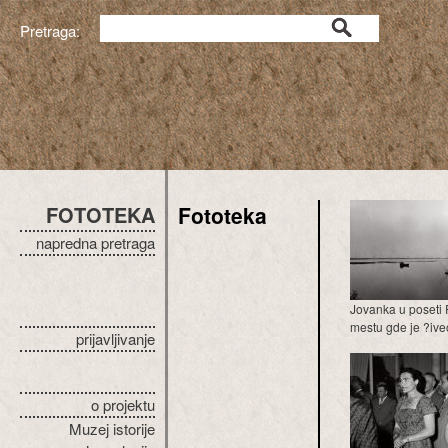
Pretraga:
FOTOTEKA
Fototeka
napredna pretraga
Jovanka u poseti 
mestu gde je ?iveo i
prijavljivanje
o projektu
Muzej istorije