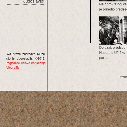
Jugoslavije
Na opro?tajnoj ve
je priredio predsed
Dolazak predsedn
Nasera u U?i?ku 1
Sva prava zadržava Muzej
par ...
istorije Jugoslavije, ©2012.
Pogledajte uslove korišćenja
fotografija
Preth