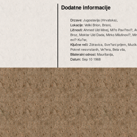
Dodatne informacije
Drzave:
Jugoslavija (Hrvatska)
,
Lokacije:
Veliki Brion, Brioni
,
Ličnosti:
Ahmed Uld Minej
,
Mi?o Pavi?evi?
,
A
Broz
,
Moktar Uld Dada
,
Mirko Milutinovi?
,
Mi
evi?-Ku?ar
,
Ključne reči:
Zdravica
,
Sve?ani prijem
,
Muzik
Pokret nesvrstanih
,
Ve?era
,
Bela vila
,
Bilateralni odnosi:
Mauritanija
,
Datum:
Sep 10 1968