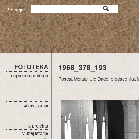
Pretraga:
FOTOTEKA
1968_378_193
napredna pretraga
Poseta Moktar Uld Dade, predsednika Mau
prijavljivanje
o projektu
Muzej istorije