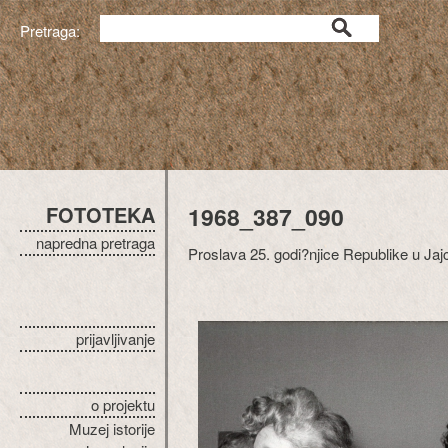
Pretraga:
FOTOTEKA
1968_387_090
napredna pretraga
Proslava 25. godi?njice Republike u Jaj
prijavljivanje
o projektu
Muzej istorije