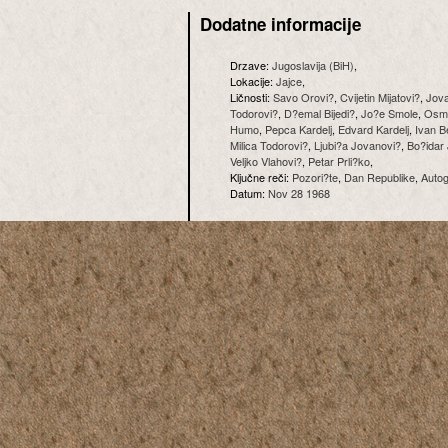
Dodatne informacije
Drzave:
Jugoslavija (BiH)
,
Lokacije:
Jajce
,
Ličnosti:
Savo Orovi?
,
Cvijetin Mijatovi?
,
Jov
Todorovi?
,
D?emal Bijedi?
,
Jo?e Smole
,
Osma
Humo
,
Pepca Kardelj
,
Edvard Kardelj
,
Ivan B
Milica Todorovi?
,
Ljubi?a Jovanovi?
,
Bo?idar
Veljko Vlahovi?
,
Petar Prli?ko
,
Ključne reči:
Pozori?te
,
Dan Republike
,
Auto
Datum:
Nov 28 1968