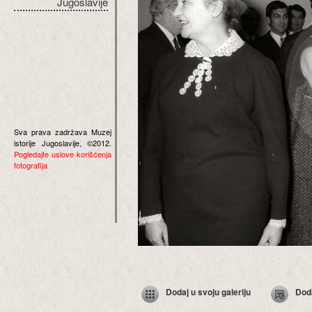
Jugoslavije
Sva prava zadržava Muzej
istorije Jugoslavije, ©2012.
Pogledajte uslove korišćenja
fotografija
Dodaj u svoju galeriju
Dod