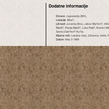
Dodatne informacije
Drzave:
Jugoslavija (BiH)
,
Lokacije:
Biha?
,
Ličnosti:
Jovanka Broz
,
Jakov Bla?evi?
,
Vikt
Bijedi?
,
Razija Bijedi?
,
Luka Relji?
,
Branko Mik
Savka Dab?evi?-Ku?ar
,
Ključne reči:
Lokalna vlast
,
Zdravica
,
Hotel
,
Datum:
May 3 1969