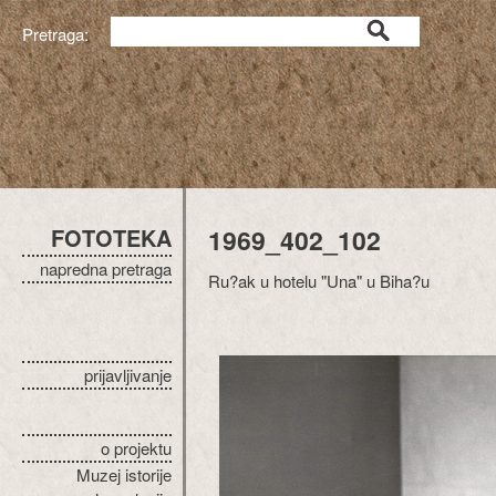
Pretraga:
FOTOTEKA
1969_402_102
napredna pretraga
Ru?ak u hotelu "Una" u Biha?u
prijavljivanje
o projektu
Muzej istorije