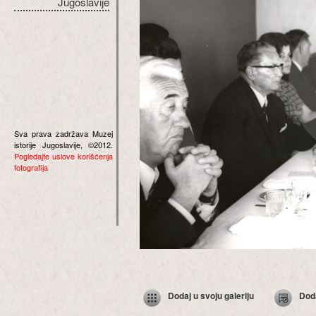
Jugoslavije
Sva prava zadržava Muzej
istorije Jugoslavije, ©2012.
Pogledajte uslove korišćenja
fotografija
Dodaj u svoju galeriju
Dod