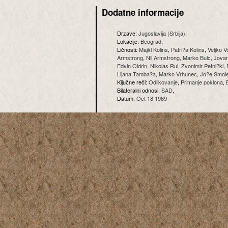
Dodatne informacije
Drzave:
Jugoslavija (Srbija)
,
Lokacije:
Beograd
,
Ličnosti:
Majkl Kolins
,
Patri?a Kolins
,
Veljko V
Armstrong
,
Nil Armstrong
,
Marko Bulc
,
Jova
Edvin Oldrin
,
Nikolas Rui
,
Zvonimir Petni?ki
,
Lijana Tamba?a
,
Marko Vrhunec
,
Jo?e Smol
Ključne reči:
Odlikovanje
,
Primanje poklona
,
Bilateralni odnosi:
SAD
,
Datum:
Oct 18 1969