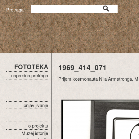
Pretraga:
FOTOTEKA
1969_414_071
napredna pretraga
Prijem kosmonauta Nila Armstronga, Ma
prijavljivanje
o projektu
Muzej istorije