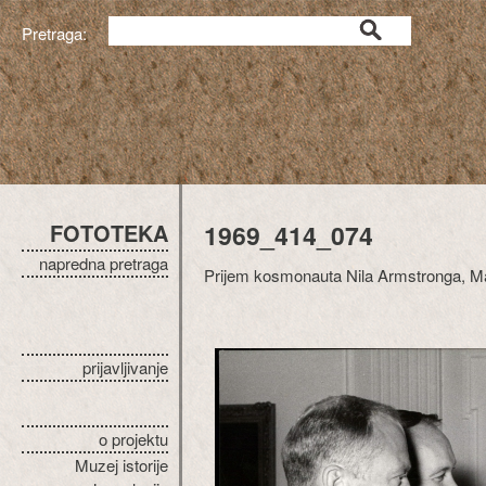
Pretraga:
FOTOTEKA
1969_414_074
napredna pretraga
Prijem kosmonauta Nila Armstronga, Ma
prijavljivanje
o projektu
Muzej istorije