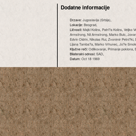
Dodatne informacije
Drzave:
Jugoslavija (Srbija)
,
Lokacije:
Beograd
,
Ličnosti:
Majkl Kolins
,
Patri?a Kolins
,
Veljko V
Armstrong
,
Nil Armstrong
,
Marko Bulc
,
Jova
Edvin Oldrin
,
Nikolas Rui
,
Zvonimir Petni?ki
,
Lijana Tamba?a
,
Marko Vrhunec
,
Jo?e Smol
Ključne reči:
Odlikovanje
,
Primanje poklona
,
Bilateralni odnosi:
SAD
,
Datum:
Oct 18 1969