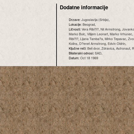
Dodatne informacije
Drzave:
Jugoslavija (Srbija)
,
Lokacije:
Beograd
,
Ličnosti:
Vera Ribi?i?
,
Nil Armstrong
,
Jovanka
Marko Bulc
,
Vilijem Leonart
,
Marko Vrhunec
,
Ribi?i?
,
Lijana Tamba?a
,
Mirko Tepavac
,
Zvon
Kolins
,
D?enet Armstrong
,
Edvin Oldrin
,
Ključne reči:
Beli dvor
,
Zdravica
,
Astronaut
,
R
Bilateralni odnosi:
SAD
,
Datum:
Oct 18 1969