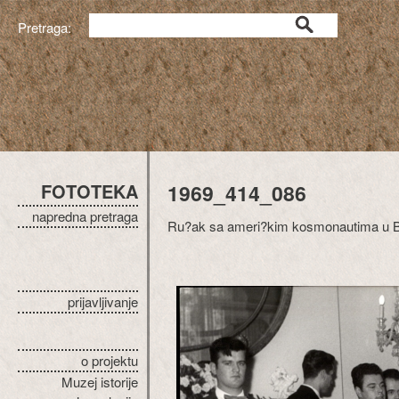
Pretraga:
FOTOTEKA
1969_414_086
napredna pretraga
Ru?ak sa ameri?kim kosmonautima u Be
prijavljivanje
o projektu
Muzej istorije