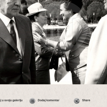
 u svoju galeriju
Dodaj komentar
Share