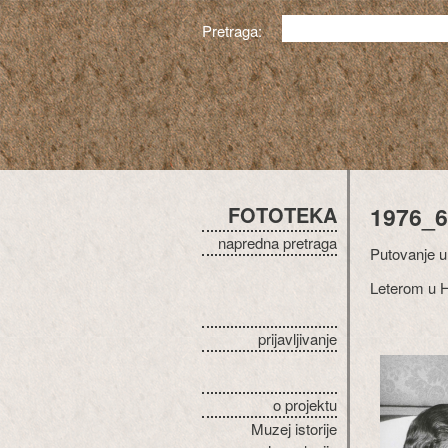
Pretraga:
FOTOTEKA
1976_6
napredna pretraga
Putovanje u
Leterom u 
prijavljivanje
o projektu
Muzej istorije