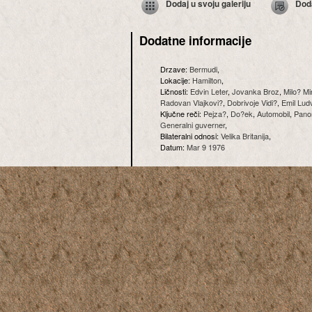
Dodaj u svoju galeriju
Dod
Dodatne informacije
Drzave:
Bermudi
,
Lokacije:
Hamilton
,
Ličnosti:
Edvin Leter
,
Jovanka Broz
,
Milo? Mi
Radovan Vlajkovi?
,
Dobrivoje Vidi?
,
Emil Lud
Ključne reči:
Pejza?
,
Do?ek
,
Automobil
,
Pano
Generalni guverner
,
Bilateralni odnosi:
Velika Britanija
,
Datum:
Mar 9 1976