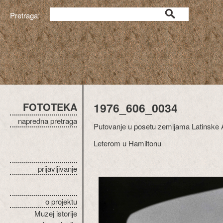
Pretraga:
FOTOTEKA
1976_606_0034
napredna pretraga
Putovanje u posetu zemljama Latinske
Leterom u Hamiltonu
prijavljivanje
o projektu
Muzej istorije