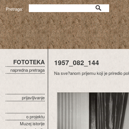
Pretraga:
FOTOTEKA
1957_082_144
napredna pretraga
Na sve?anom prijemu koji je priredio po
prijavljivanje
o projektu
Muzej istorije