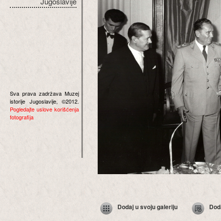
Jugoslavije
Sva prava zadržava Muzej
istorije Jugoslavije, ©2012.
Pogledajte uslove korišćenja
fotografija
Dodaj u svoju galeriju
Dod