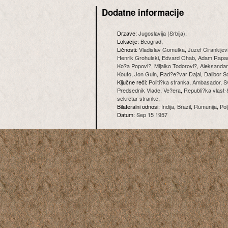
Dodatne informacije
Drzave:
Jugoslavija (Srbija)
,
Lokacije:
Beograd
,
Ličnosti:
Vladislav Gomulka
,
Juzef Cirankijev
Henrik Grohulski
,
Edvard Ohab
,
Adam Rapa
Ko?a Popovi?
,
Mijalko Todorovi?
,
Aleksandar
Kouto
,
Jon Guin
,
Rad?e?var Dajal
,
Dalibor So
Ključne reči:
Politi?ka stranka
,
Ambasador
,
S
Predsednik Vlade
,
Ve?era
,
Republi?ka vlast-S
sekretar stranke
,
Bilateralni odnosi:
Indija
,
Brazil
,
Rumunija
,
Pol
Datum:
Sep 15 1957